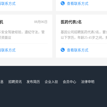
看联系方式
查看联系方式
机
08月06日
医药代表2名
车安全驾驶经验，遵纪守法，管
基因公司招聘医药代表2名，要
薪资面议
以下学历，年龄25-45岁之间，
可，需要具有营销经验，从事
表或者有医学资质的优先，底薪
看联系方式
查看联系方式
交五险。
信息
招聘资讯
发布简历
企业入驻
会员中心
法律申明
们