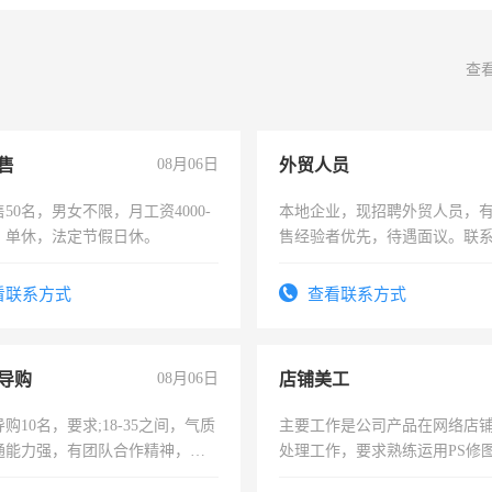
查
售
08月06日
外贸人员
50名，男女不限，月工资4000-
本地企业，现招聘外贸人员，
元，单休，法定节假日休。
售经验者优先，待遇面议。联
看联系方式
查看联系方式
导购
08月06日
店铺美工
购10名，要求;18-35之间，气质
主要工作是公司产品在网络店
通能力强，有团队合作精神，有
处理工作，要求熟练运用PS修图
，有工作经验者优先！
作时间每天8小时，待遇优厚。