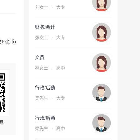
刘女士
·
大专
财务/会计
张女士
·
大专
10金币)
文员
林女士
·
高中
行政/后勤
吴先生
·
大专
行政/后勤
息
梁先生
·
高中