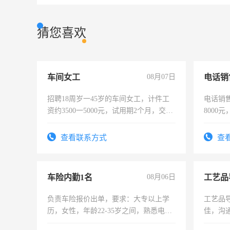
猜您喜欢
车间女工
08月07日
电话销
招聘18周岁一45岁的车间女工，计件工
电话销售
资约3500一5000元，试用期2个月，交五
8000
险，有年薪假，年底福利
查看联系方式
查
车险内勤1名
08月06日
工艺品
负责车险报价出单，要求：大专以上学
工艺品导
历，女性，年龄22-35岁之间，熟悉电脑
佳，沟
操作，工作态度认真，具有团队精神，
上进心