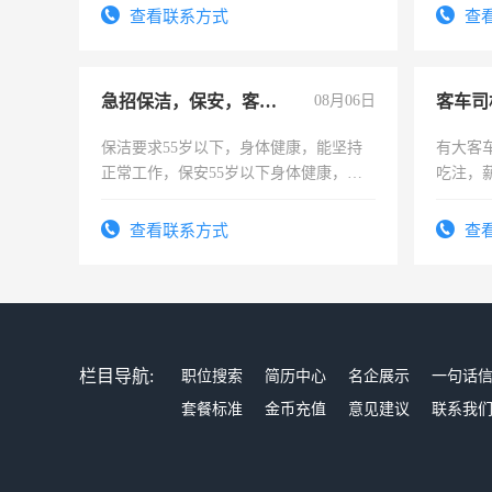
试用期1-3个月，转正后交纳五险，
查看联系方式
查
急招保洁，保安，客服，工程
08月06日
客车司
保洁要求55岁以下，身体健康，能坚持
有大客
正常工作，保安55岁以下身体健康，有
吃注，
责任心形象端庄，遵纪守法，无犯罪记
录，客服要求45岁以下高中以上文化，
查看联系方式
查
懂电脑工作认真，性格开朗有良好沟通
能力，工程，懂水电维修。
栏目导航:
职位搜索
简历中心
名企展示
一句话
套餐标准
金币充值
意见建议
联系我