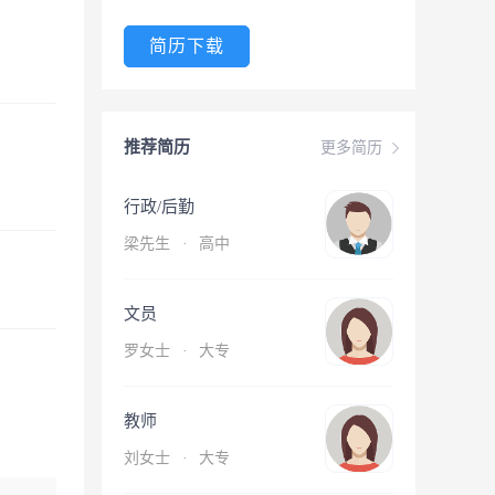
简历下载
推荐简历
更多简历
行政/后勤
梁先生
·
高中
文员
罗女士
·
大专
教师
刘女士
·
大专